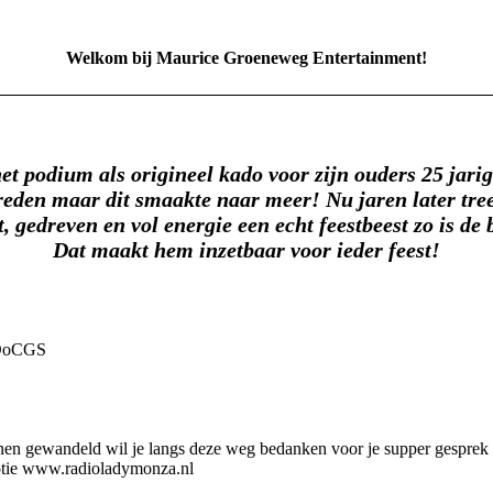
Welkom bij Maurice Groeneweg Entertainment!
et podium als origineel kado voor zijn ouders 25 jari
eden maar dit smaakte naar meer! Nu jaren later treed
t, gedreven en vol energie een echt feestbeest zo is d
Dat maakt hem inzetbaar voor ieder feest!
DoCGS
nen gewandeld wil je langs deze weg bedanken voor je supper gesprek o
motie www.radioladymonza.nl