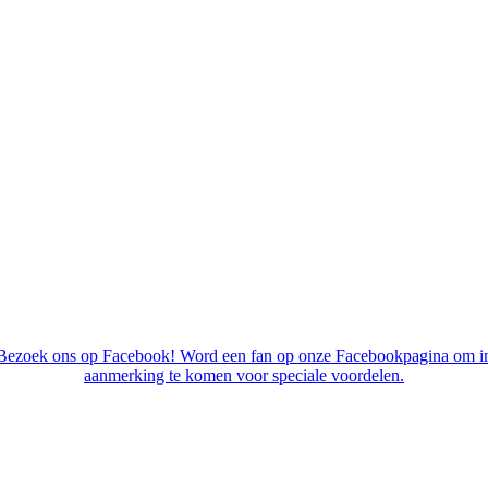
Bezoek ons op Facebook! Word een fan op onze Facebookpagina om i
aanmerking te komen voor speciale voordelen.