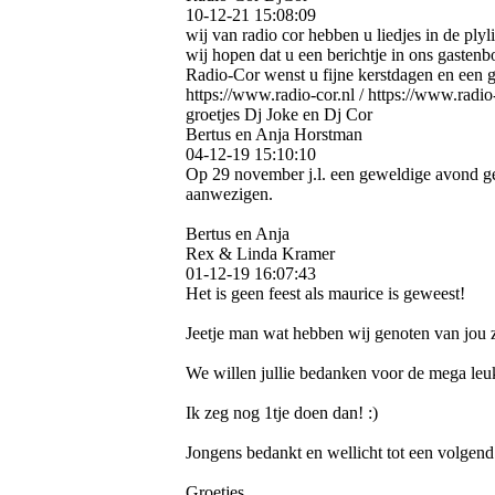
10-12-21
15:08:09
wij van radio cor hebben u liedjes in de plyli
wij hopen dat u een berichtje in ons gastenb
Radio-Cor wenst u fijne kerstdagen en een 
https:­//­www.­radio-­cor.­nl / https:­//­www.­radio-
groetjes Dj Joke en Dj Cor
Bertus en Anja Horstman
04-12-19
15:10:10
Op 29 november j.l. een geweldige avond g
aanwezigen.
Bertus en Anja
Rex & Linda Kramer
01-12-19
16:07:43
Het is geen feest als maurice is geweest!
Jeetje man wat hebben wij genoten van jou 
We willen jullie bedanken voor de mega leu
Ik zeg nog 1tje doen dan! :)
Jongens bedankt en wellicht tot een volgend 
Groetjes,