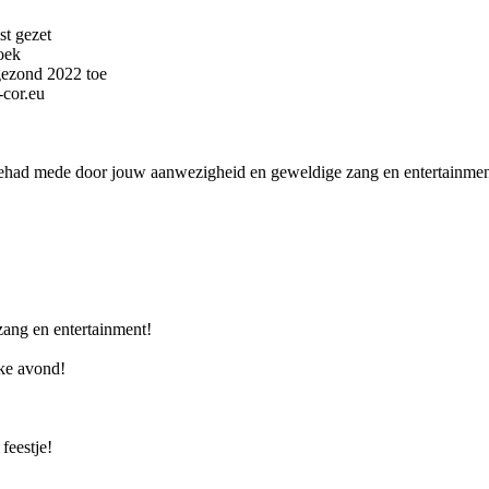
st gezet
oek
gezond 2022 toe
­cor.­eu
ehad mede door jouw aanwezigheid en geweldige zang en entertainmen
zang en entertainment!
ke avond!
feestje!