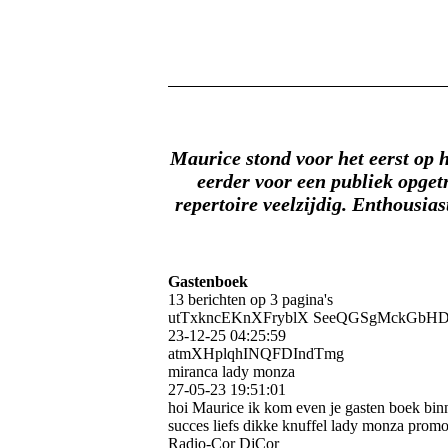
Maurice stond voor het eerst op h
eerder voor een publiek opgetr
repertoire veelzijdig. Enthousias
Gastenboek
13 berichten op 3 pagina's
utTxkncEKnXFryblX SeeQGSgMckGbH
23-12-25
04:25:59
atmXHplqhINQFDIndTmg
miranca lady monza
27-05-23
19:51:01
hoi Maurice ik kom even je gasten boek bin
succes liefs dikke knuffel lady monza pro
Radio-Cor DjCor