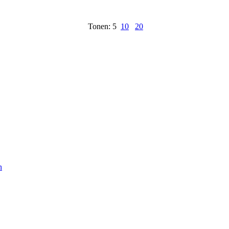
Tonen: 5
10
20
n