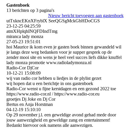
Gastenboek
13 berichten op 3 pagina's
Nieuw bericht toevoegen aan gastenboek
utTxkncEKnXFryblX SeeQGSgMckGbHDoCGS
23-12-25
04:25:59
atmXHplqhINQFDIndTmg
miranca lady monza
27-05-23
19:51:01
hoi Maurice ik kom even je gasten boek binnen gewandeld wil
je langs deze weg bedanken voor je supper gesprek op de
zender mooi site en wens je heel veel succes liefs dikke knuffel
lady monza promotie www.radioladymonza.nl
Radio-Cor DjCor
10-12-21
15:08:09
wij van radio cor hebben u liedjes in de plylist gezet
wij hopen dat u een berichtje in ons gastenboek
Radio-Cor wenst u fijne kerstdagen en een gezond 2022 toe
https:­//­www.­radio-­cor.­nl / https:­//­www.­radio-­cor.­eu
groetjes Dj Joke en Dj Cor
Bertus en Anja Horstman
04-12-19
15:10:10
Op 29 november j.l. een geweldige avond gehad mede door
jouw aanwezigheid en geweldige zang en entertainment!
Bedankt hiervoor ook namens alle aanwezigen.