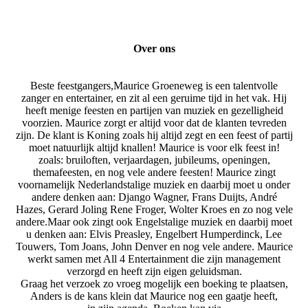
Over ons
Beste feestgangers,Maurice Groeneweg is een talentvolle
zanger en entertainer, en zit al een geruime tijd in het vak. Hij
heeft menige feesten en partijen van muziek en gezelligheid
voorzien. Maurice zorgt er altijd voor dat de klanten tevreden
zijn. De klant is Koning zoals hij altijd zegt en een feest of partij
moet natuurlijk altijd knallen! Maurice is voor elk feest in!
zoals: bruiloften, verjaardagen, jubileums, openingen,
themafeesten, en nog vele andere feesten! Maurice zingt
voornamelijk Nederlandstalige muziek en daarbij moet u onder
andere denken aan: Django Wagner, Frans Duijts, André
Hazes, Gerard Joling Rene Froger, Wolter Kroes en zo nog vele
andere.Maar ook zingt ook Engelstalige muziek en daarbij moet
u denken aan: Elvis Preasley, Engelbert Humperdinck, Lee
Touwers, Tom Joans, John Denver en nog vele andere. Maurice
werkt samen met All 4 Entertainment die zijn management
verzorgd en heeft zijn eigen geluidsman.
Graag het verzoek zo vroeg mogelijk een boeking te plaatsen,
Anders is de kans klein dat Maurice nog een gaatje heeft,